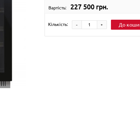
227 500 грн.
Вартість:
-
Кількість:
До коши
+