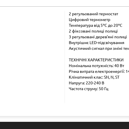
2 регульований термостат
Цифровий термометр
Температура від 5ºС до 20ºС
2 фіксовані полиці полиці
3 регульовані дерев'яні полиці
Внутрішнє LED-підсвічування
Акустичний сигнал при зміні т
ТЕХНІЧНІ ХАРАКТЕРИСТИКИ
Номінальна потужність: 40 Вт
Річна витрата електроенергії: 1
Кліматичний клас: SN, N, ST
Напруга: 220-240 В
Частота струму: 50 Гц