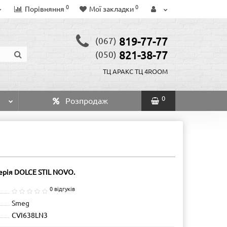
0
0
Порівняння
Мої закладки
819-77-77
(067)
821-38-77
(050)
ТЦ АРАКС
ТЦ 4ROOM
0
Розпродаж
серія DOLCE STIL NOVO.
0 відгуків
Smeg
CVI638LN3