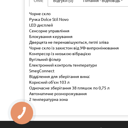
Опис
Відгуки (0)
Питання - Відповідь
Чорне скло
Ручка Dolce Stil Novo
LED дисплей
Сенсорне управління
Блокування керування
Дверцята не перенавішуються, петлі зліва
Чорне скло із захистом від УФ-випромінювання
Компресор із низькою вібрацією
Вугільний фільтр
Електронний контроль температури
SmegConnect
Відділення для зберігання вина​​:
Корисний об'єм 103 л
Одночасне зберігання 38 пляшок по 0,75 л
Автоматичне розморожування
2 температурна зона