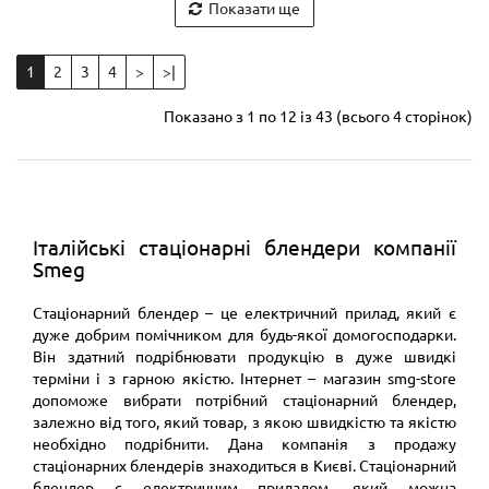
Показати ще
1
2
3
4
>
>|
Показано з 1 по 12 із 43 (всього 4 сторінок)
Італійські стаціонарні блендери компанії
Smeg
Стаціонарний блендер – це електричний прилад, який є
дуже добрим помічником для будь-якої домогосподарки.
Він здатний подрібнювати продукцію в дуже швидкі
терміни і з гарною якістю. Інтернет – магазин smg-store
допоможе вибрати потрібний стаціонарний блендер,
залежно від того, який товар, з якою швидкістю та якістю
необхідно подрібнити. Дана компанія з продажу
стаціонарних блендерів знаходиться в Києві. Стаціонарний
блендер є електричним приладом, який можна