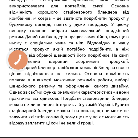
використовувати для коктейлів, смузі. Основна
відмінність хорошого стаціонарного блендера від
комбайнів, міксерів – це здатність подрібнити продукт у
будь-якому вигляді, навіть у дуже твердому. У цьому
випадку головне вибрати максимальний швидкісний
режим. Даний тип блендерів працює самостійно, тому що в
ньому є спеціальна чаша та ніж. Відповідно в чашу
міститься продукт, який потрібно подрібнити, а ніж
залежно від обраної швидкості його подрібнює. На сайті
представлений широкий асортимент продукції.
Стаціонарний блендер італійської компанії Smeg за своєю
ціною відрізняється не сильно. Основна відмінність
полягає в кількості можливих режимів роботи, виборі
швидкісного режиму та оформленні самого дизайну.
Однак за своїми функціональними характеристиками вони
практично всі однакові. Придбати стаціонарний блендер
можна не лише через інтернет, а й у самій Україні. Купити
стаціонарний блендер можна і на виплат, що не може не
залучити клієнтів компанії, тому що не у всіх є можливість
відразу заплатити ці хоч і не великі гроші.