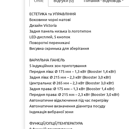
Опис
Відгуки (0)
Питання - Відповідь
ЕСТЕТИКА та УПРАВЛІННЯ
Боковини чорні матові
Дизайн Victoria
Задня панель низька із логотипом
LED-дисплей, 5 кнопок
Поворотні перемикачі
Висувна скринька для зберігання
ВАРИЛЬНА ПАНЕЛЬ
5 індукційних зон приготування
Передня ліва: Ø 175 мм – 1,3 кВт (Booster 1,4 кВт)
Задня ліва: Ø 215 мм – 2,3 кВт (Booster 3,0 кВт)
Центральна: Ø 265 мм – 2,3 кВт (Booster 3,0 кВт)
Задня права: Ø 175 мм – 1,3 кВт (Booster 1,4 кВт)
Передня права: Ø 215 мм – 2,3 кВт (Booster 3,0 кВт)
Автоматичне відключення під час перегріву
Автоматичне визначення діаметра посуду
Індикація вибраної зони
ФУНКЦІЇ/ОПЦІЇ/ТЕМПЕРАТУРА