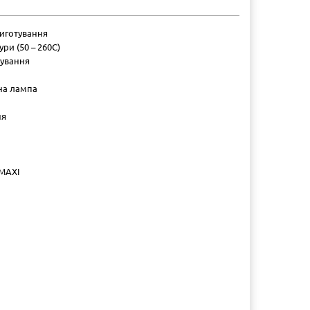
риготування
и (50 – 260С)
тування
нна лампа
ня
 MAXI