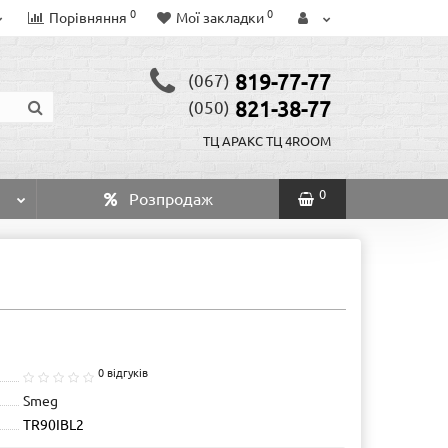
0
0
Порівняння
Мої закладки
819-77-77
(067)
821-38-77
(050)
ТЦ АРАКС
ТЦ 4ROOM
0
Розпродаж
0 відгуків
Smeg
TR90IBL2