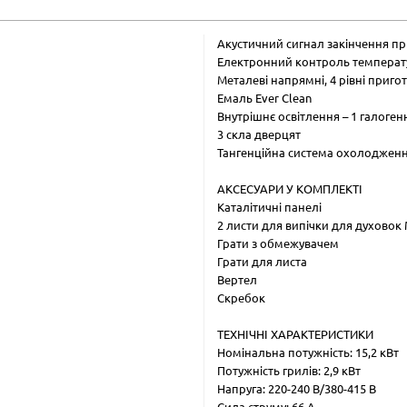
Акустичний сигнал закінчення п
Електронний контроль температур
Металеві напрямні, 4 рівні приго
Емаль Ever Clean
Внутрішнє освітлення – 1 галоге
3 скла дверцят
Тангенційна система охолоджен
АКСЕСУАРИ У КОМПЛЕКТІ
Каталітичні панелі
2 листи для випічки для духовок
Грати з обмежувачем
Грати для листа
Вертел
Скребок
ТЕХНІЧНІ ХАРАКТЕРИСТИКИ
Номінальна потужність: 15,2 кВт
Потужність грилів: 2,9 кВт
Напруга: 220-240 В/380-415 В