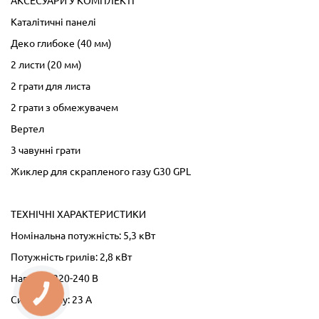
АКСЕСУАРИ У КОМПЛЕКТІ
Каталітичні панелі
Деко глибоке (40 мм)
2 листи (20 мм)
2 грати для листа
2 грати з обмежувачем
Вертел
3 чавунні грати
Жиклер для скрапленого газу G30 GPL
ТЕХНІЧНІ ХАРАКТЕРИСТИКИ
Номінальна потужність: 5,3 кВт
Потужність грилів: 2,8 кВт
Напруга: 220-240 В
КНОПКА
Сила струму: 23 А
ЗВ'ЯЗКУ