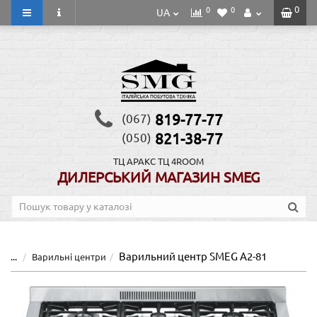
0
0
0
UA
819-77-77
(067)
821-38-77
(050)
ТЦ АРАКС
ТЦ 4ROOM
ДИЛЕРСЬКИЙ МАГАЗИН SMEG
Варильний центр SMEG A2-81
...
Варильні центри