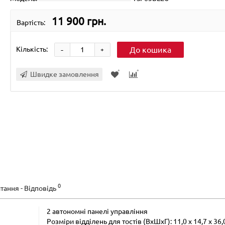
11 900 грн.
Вартість:
-
Кількість:
До кошика
+
Швидке замовлення
0
тання - Відповідь
2 автономні панелі управління
Розміри відділень для тостів (ВхШхГ): 11,0 х 14,7 х 36,