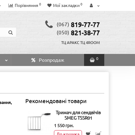
0
0
Порівняння
Мої закладки
819-77-77
(067)
821-38-77
(050)
ТЦ АРАКС
ТЦ 4ROOM
0
Розпродаж
Рекомендовані товари
вання,
Тримач для сендвічів
SMEG TSSR01
1 550 грн.
До кошика