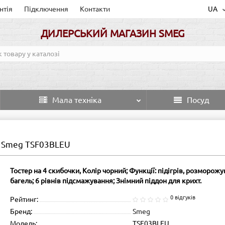
нтія
Підключення
Контакти
UA
ДИЛЕРСЬКИЙ МАГАЗИН SMEG
Мала техніка
Посуд
и Smeg TSF03BLEU
Тостер на 4 скибочки, Колір чорний; Функції: підігрів, розморожу
багель; 6 рівнів підсмажування; Знімний піддон для крихт.
0 відгуків
Рейтинг:
Бренд:
Smeg
Модель:
TSF03BLEU