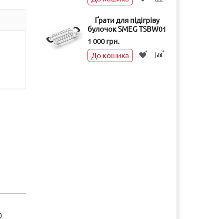
Ґрати для підігріву
булочок SMEG TSBW01
1 000 грн.
До кошика
0