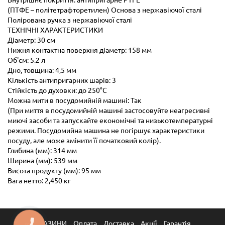
Внутрішнє покриття: антипригарне PTFE
(ПТФЕ – політетрафторетилен) Основа з нержавіючої сталі
Полірована ручка з нержавіючої сталі
ТЕХНІЧНІ ХАРАКТЕРИСТИКИ
Діаметр: 30 см
Нижня контактна поверхня діаметр: 158 мм
Об'єм: 5.2 л
Дно, товщина: 4,5 мм
Кількість антипригарних шарів: 3
Стійкість до духовки: до 250°C
Можна мити в посудомийній машині: Так
(При миття в посудомийній машині застосовуйте неагресивні
миючі засоби та запускайте економічні та низькотемпературні
режими. Посудомийна машина не погіршує характеристики
посуду, але може змінити її початковий колір).
Глибина (мм): 314 мм
Ширина (мм): 539 мм
Висота продукту (мм): 95 мм
Вага нетто: 2,450 кг
МАГАЗИНИ
Оплата
Доставка
Акції
Гарантія