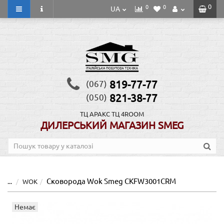
0
0
0
UA
819-77-77
(067)
821-38-77
(050)
ТЦ АРАКС
ТЦ 4ROOM
ДИЛЕРСЬКИЙ МАГАЗИН SMEG
Сковорода Wok Smeg CKFW3001CRM
...
WOK
Немає