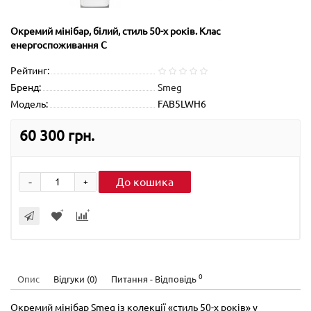
Окремий мінібар, білий, стиль 50-х років. Клас
енергоспоживання С
Рейтинг:
Бренд:
Smeg
Модель:
FAB5LWH6
60 300 грн.
-
До кошика
+
0
Опис
Відгуки (0)
Питання - Відповідь
Окремий мінібар Smeg із колекції «стиль 50-х років» у