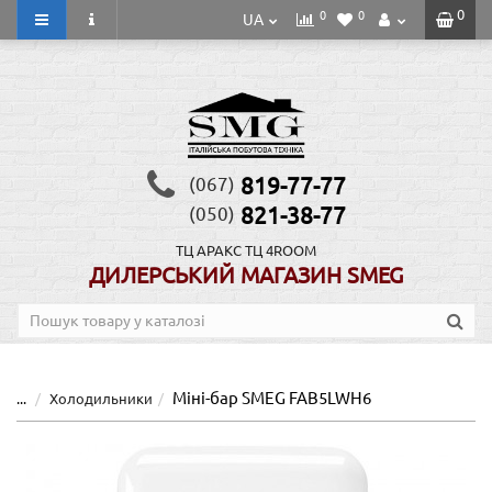
0
0
0
UA
819-77-77
(067)
821-38-77
(050)
ТЦ АРАКС
ТЦ 4ROOM
ДИЛЕРСЬКИЙ МАГАЗИН SMEG
Міні-бар SMEG FAB5LWH6
...
Холодильники