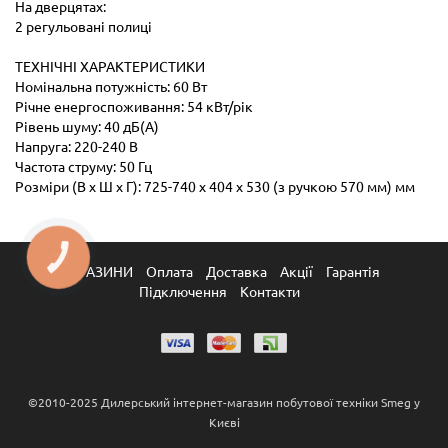
На дверцятах:
2 регульовані полиці
ТЕХНІЧНІ ХАРАКТЕРИСТИКИ
Номінальна потужність: 60 Вт
Річне енергоспоживання: 54 кВт/рік
Рівень шуму: 40 дБ(А)
Напруга: 220-240 В
Частота струму: 50 Гц
Розміри (В х Ш х Г): 725-740 х 404 х 530 (з ручкою 570 мм) мм
КНОПКА
ЗВ'ЯЗКУ
МАГАЗИНИ
Оплата
Доставка
Акції
Гарантія
Підключення
Контакти
©2010-2025 Дилерський інтернет-магазин побутової техніки Smeg у
Києві