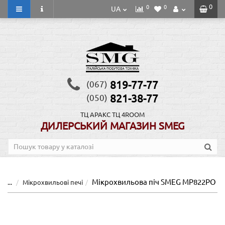
0
0
0
UA
819-77-77
(067)
821-38-77
(050)
ТЦ АРАКС
ТЦ 4ROOM
ДИЛЕРСЬКИЙ МАГАЗИН SMEG
Мікрохвильова піч SMEG MP822PO
...
Мікрохвильові печі