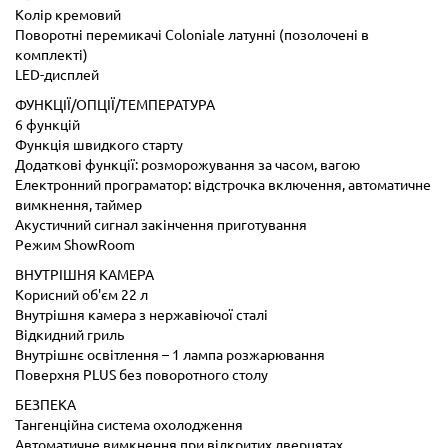
Колір кремовий
Поворотні перемикачі Coloniale латунні (позолочені в
комплекті)
LED-дисплей
ФУНКЦІЇ/ОПЦІЇ/ТЕМПЕРАТУРА
6 функцій
Функція швидкого старту
Додаткові функції: розморожування за часом, вагою
Електронний програматор: відстрочка включення, автоматичне
вимкнення, таймер
Акустичний сигнал закінчення приготування
Режим ShowRoom
ВНУТРІШНЯ КАМЕРА
Корисний об'єм 22 л
Внутрішня камера з нержавіючої сталі
Відкидний гриль
Внутрішнє освітлення – 1 лампа розжарювання
Поверхня PLUS без поворотного столу
БЕЗПЕКА
Тангенційна система охолодження
Автоматичне вимкнення при відкритих дверцятах