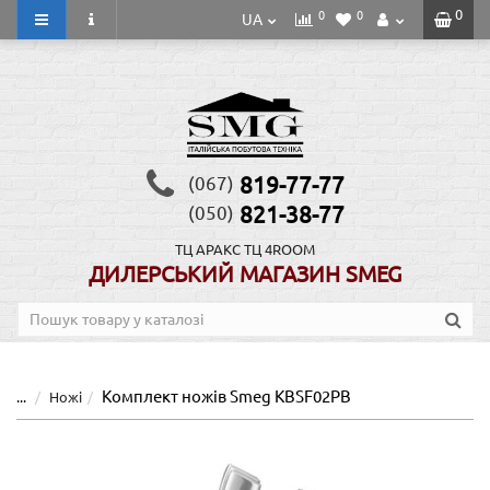
0
0
0
UA
819-77-77
(067)
821-38-77
(050)
ТЦ АРАКС
ТЦ 4ROOM
ДИЛЕРСЬКИЙ МАГАЗИН SMEG
Комплект ножів Smeg KBSF02PB
...
Ножі