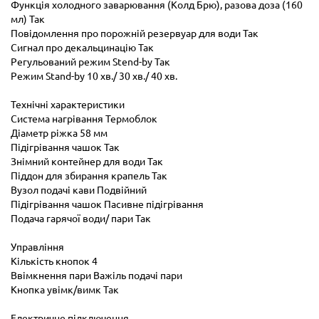
Функція холодного заварювання (Колд Брю), разова доза (160
мл) Так
Повідомлення про порожній резервуар для води Так
Сигнал про декальцинацію Так
Регульований режим Stend-by Так
Режим Stand-by 10 хв./ 30 хв./ 40 хв.
Технічні характеристики
Система нагрівання Термоблок
Діаметр ріжка 58 мм
Підігрівання чашок Так
Знімний контейнер для води Так
Піддон для збирання крапель Так
Вузол подачі кави Подвійний
Підігрівання чашок Пасивне підігрівання
Подача гарячої води/ пари Так
Управління
Кількість кнопок 4
Ввімкнення пари Важіль подачі пари
Кнопка увімк/вимк Так
Електричне підключення