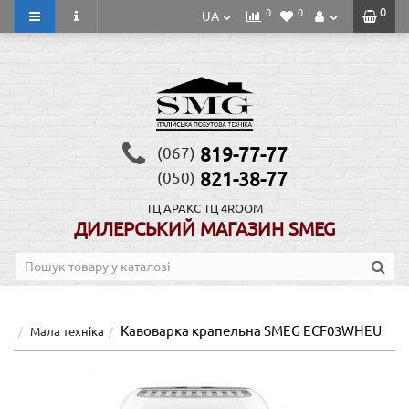
0
0
0
UA
819-77-77
(067)
821-38-77
(050)
ТЦ АРАКС
ТЦ 4ROOM
ДИЛЕРСЬКИЙ МАГАЗИН SMEG
Кавоварка крапельна SMEG ECF03WHEU
Мала техніка