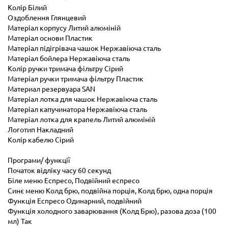
Колір Білий
Оздоблення Глянцевий
Матеріал корпусу Литий алюміній
Матеріал основи Пластик
Матеріал підігрівача чашок Нержавіюча сталь
Матеріал бойлера Нержавіюча сталь
Колір ручки тримача фільтру Сірий
Матеріал ручки тримача фільтру Пластик
Материал резервуара SAN
Матеріал лотка для чашок Нержавіюча сталь
Матеріал капучинатора Нержавіюча сталь
Матеріал лотка для крапель Литий алюміній
Логотип Накладний
Колір кабелю Сірий
Програми/ функції
Початок відліку часу 60 секунд
Біле меню Еспресо, Подвійний еспресо
Синє меню Колд брю, подвійна порція, Колд брю, одна порція
Функція Еспресо Одинарний, подвійний
Функція холодного заварювання (Колд Брю), разова доза (100
мл) Так