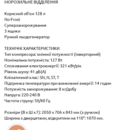
МОРОЗИЛЬНЕ ВІДДІЛЕННЯ
Корисний об'єм 128 л
No-Frost
Суперзаморожування
3 ящики
Ручний льодогенератор
ТЕХНІЧНІ ХАРАКТЕРИСТИКИ
Тип компресора: змінної потужності (інверторний)
Номінальна потужність: 127 Вт
Споживання електроенергії: 321 кВт/рік
Рівень шуму: 41 дБ(А)
Кліматичний клас: SN, N, ST, T
Підтримка температури при вимкненні енергії: 14 годин
Потужність заморожування: 8 кг/добу
Напруга: 220-240 В
Частота струму: 50/60 Гц
Розміри (В х Ш х Г): 2050 х 706 х 843 мм (з ручкою)
Ширина з дверцятами, відкритими на 110°: 1070 мм.