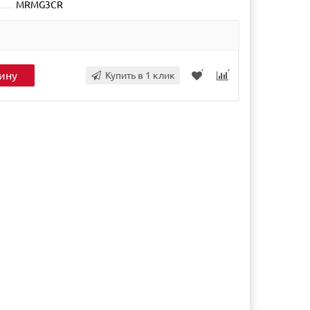
MRMG3CR
ину
Купить в 1 клик