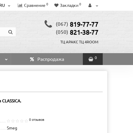
0
0
RU
Сравнение
Закладки
819-77-77
(067)
821-38-77
(050)
ТЦ АРАКС
ТЦ 4ROOM
0
Распродажа
 CLASSICA.
0 отзывов
Smeg