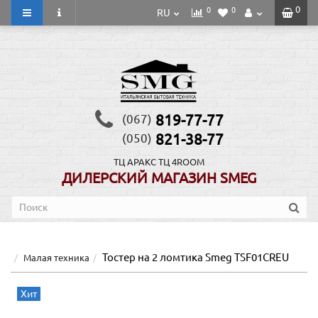
0
0
0
RU
819-77-77
(067)
821-38-77
(050)
ТЦ АРАКС
ТЦ 4ROOM
ДИЛЕРСКИЙ МАГАЗИН SMEG
Тостер на 2 ломтика Smeg TSF01CREU
Малая техника
Хит