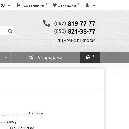
0
0
RU
Сравнение
Закладки
819-77-77
(067)
821-38-77
(050)
ТЦ АРАКС
ТЦ 4ROOM
0
Распродажа
0 отзывов
Smeg
CKFS2011RDM