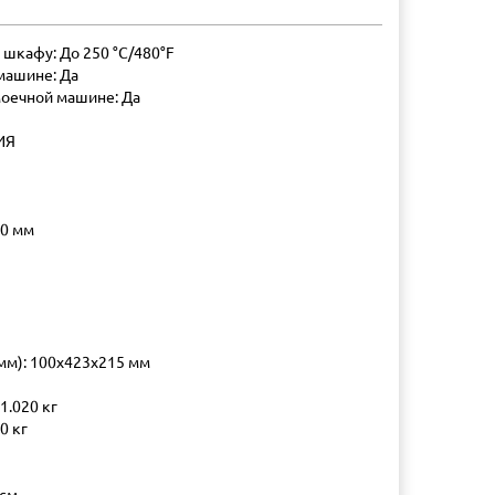
шкафу: До 250 °C/480°F
машине: Да
оечной машине: Да
ИЯ
50 мм
мм): 100x423x215 мм
 1.020 кг
0 кг