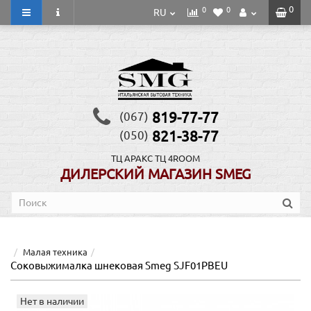
0
0
0
RU
819-77-77
(067)
821-38-77
(050)
ТЦ АРАКС
ТЦ 4ROOM
ДИЛЕРСКИЙ МАГАЗИН SMEG
Малая техника
Соковыжималка шнековая Smeg SJF01PBEU
Нет в наличии