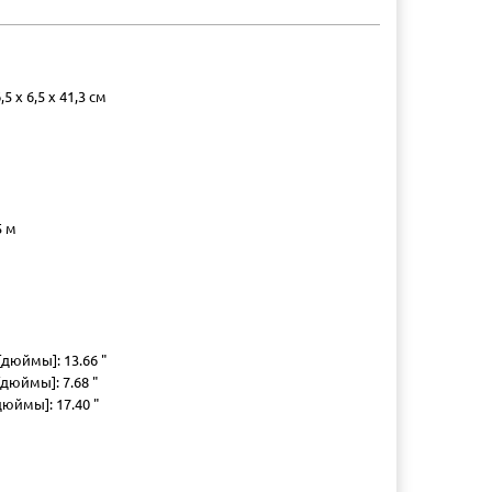
 x 6,5 x 41,3 см
5 м
дюймы]: 13.66 "
дюймы]: 7.68 "
юймы]: 17.40 "