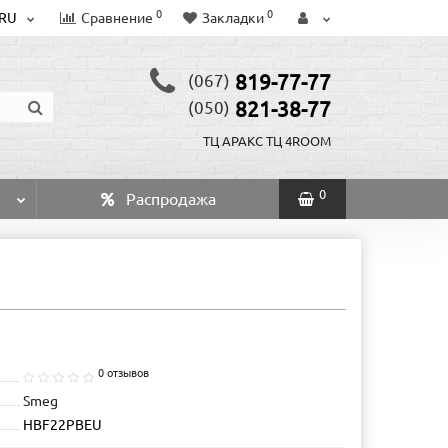
0
0
RU
Сравнение
Закладки
819-77-77
(067)
821-38-77
(050)
ТЦ АРАКС
ТЦ 4ROOM
0
Распродажа
0 отзывов
Smeg
HBF22PBEU