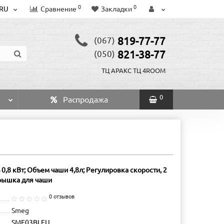
0
0
RU
Сравнение
Закладки
819-77-77
(067)
821-38-77
(050)
ТЦ АРАКС
ТЦ 4ROOM
0
Распродажа
,8 кВт; Объем чаши 4,8л; Регулировка скорости, 2
крышка для чаши
0 отзывов
Smeg
SMF03BLEU