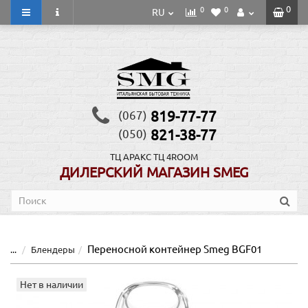
0
0
0
RU
819-77-77
(067)
821-38-77
(050)
ТЦ АРАКС
ТЦ 4ROOM
ДИЛЕРСКИЙ МАГАЗИН SMEG
Переносной контейнер Smeg BGF01
...
Блендеры
Нет в наличии