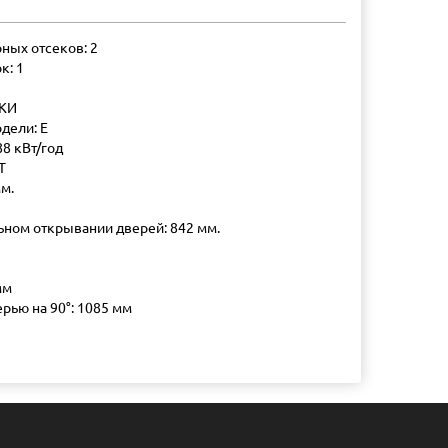
ных отсеков: 2
к: 1
КИ
дели: E
88 кВт/год
T
мм.
ном открывании дверей: 842 мм.
мм
рью на 90°: 1085 мм