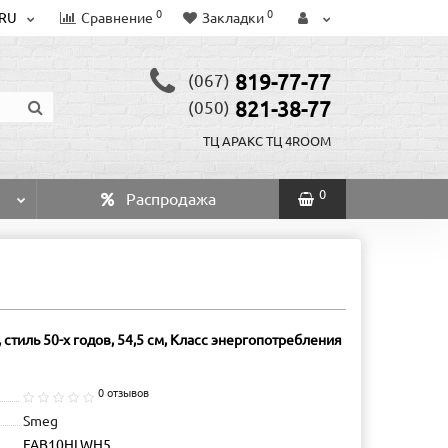
0
0
RU
Сравнение
Закладки
819-77-77
(067)
821-38-77
(050)
ТЦ АРАКС
ТЦ 4ROOM
0
Распродажа
иль 50-х годов, 54,5 см, Класс энергопотребления
0 отзывов
Smeg
FAB10HLWH5