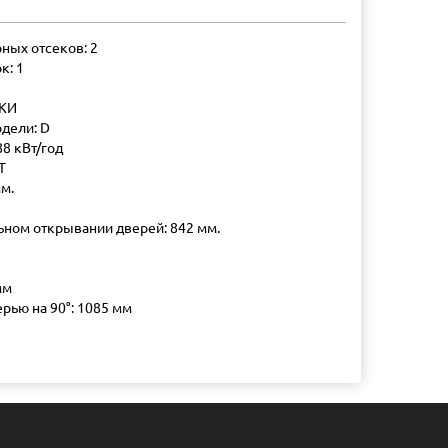
ных отсеков: 2
к: 1
КИ
дели: D
88 кВт/год
T
мм.
ном открывании дверей: 842 мм.
мм
рью на 90°: 1085 мм