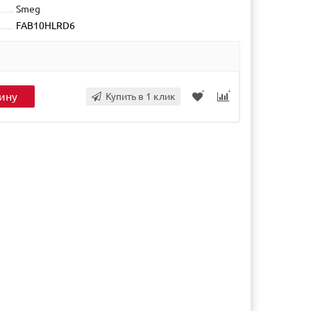
Smeg
FAB10HLRD6
ину
Купить в 1 клик