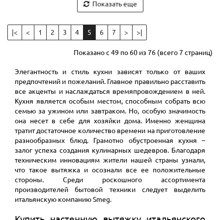
Показать еще
|<
<
1
2
3
4
5
6
7
>
>|
Показано с 49 по 60 из 76 (всего 7 страниц)
Элегантность и стиль кухни зависят только от ваших
предпочтений и пожеланий. Главное правильно расставить
все акценты и наслаждаться времяпровождением в ней.
Кухня является особым местом, способным собрать всю
семью за ужином или завтраком. Но, особую значимость
она несет в себе для хозяйки дома. Именно женщина
тратит достаточное количество времени на приготовление
разнообразных блюд. Грамотно обустроенная кухня –
залог успеха создания кулинарных шедевров. Благодаря
техническим инновациям жители нашей страны узнали,
что такое вытяжка и осознали все ее положительные
стороны. Среди роскошного ассортимента
производителей бытовой техники следует выделить
итальянскую компанию Smeg.
Купить настенную вытяжку итальянского