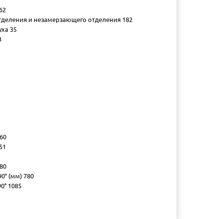
62
деления и незамерзающего отделения 182
ха 35
3
60
51
80
0° (мм) 780
0° 1085