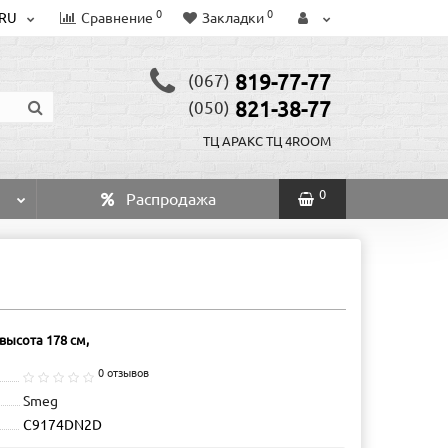
0
0
RU
Сравнение
Закладки
819-77-77
(067)
821-38-77
(050)
ТЦ АРАКС
ТЦ 4ROOM
0
Распродажа
высота 178 см,
0 отзывов
Smeg
C9174DN2D